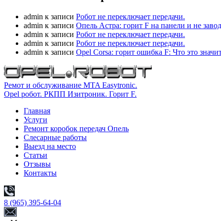
admin
к записи
Робот не переключает передачи.
admin
к записи
Опель Астра: горит F на панели и не заво
admin
к записи
Робот не переключает передачи.
admin
к записи
Робот не переключает передачи.
admin
к записи
Opel Corsa: горит ошибка F: Что это значи
Ремот и обслуживание MTA Easytronic.
Opel робот. РКПП Изитроник. Горит F.
Главная
Услуги
Ремонт коробок передач Опель
Слесарные работы
Выезд на место
Статьи
Отзывы
Контакты
8 (965) 395-64-04