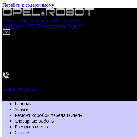
Перейти к содержимому
Ремот и обслуживание MTA Easytronic.
Opel робот. РКПП Изитроник. Горит F.
г. Москва
Шоссе Энтузиастов 54 стр. 7
Пн-Вс: с 9.30 до 20.00
Обратный звонок
8 (965) 395-64-04
Главная
Услуги
Ремонт коробок передач Опель
Слесарные работы
Выезд на место
Статьи