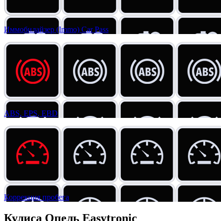
Иммобилайзер (Immo) Car Pass
ABS, EPS, EBD
Коррекция пробега
Кулиса Опель Easytronic