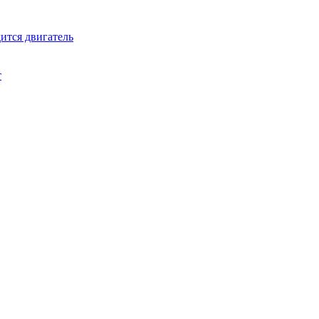
дится двигатель
т