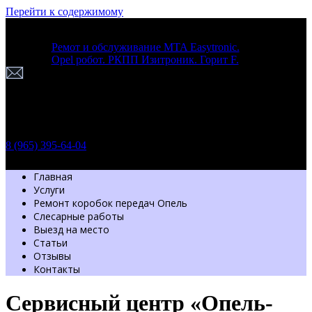
Перейти к содержимому
Ремот и обслуживание MTA Easytronic.
Opel робот. РКПП Изитроник. Горит F.
г. Москва
Шоссе Энтузиастов 54 стр. 7
Пн-Вс: с 9.30 до 20.00
Обратный звонок
8 (965) 395-64-04
Главная
Услуги
Ремонт коробок передач Опель
Слесарные работы
Выезд на место
Статьи
Отзывы
Контакты
Сервисный центр «Опель-