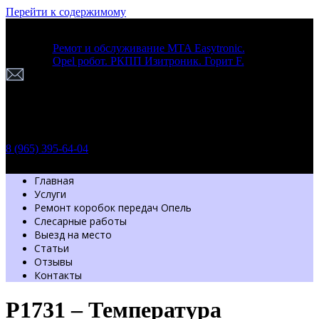
Перейти к содержимому
Ремот и обслуживание MTA Easytronic.
Opel робот. РКПП Изитроник. Горит F.
г. Москва
Шоссе Энтузиастов 54 стр. 7
Пн-Вс: с 9.30 до 20.00
Обратный звонок
8 (965) 395-64-04
Главная
Услуги
Ремонт коробок передач Опель
Слесарные работы
Выезд на место
Статьи
Отзывы
Контакты
P1731 – Температура