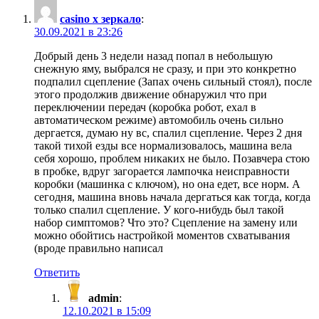
casino x зеркало
:
30.09.2021 в 23:26
Добрый день 3 недели назад попал в небольшую
снежную яму, выбрался не сразу, и при это конкретно
подпалил сцепление (Запах очень сильный стоял), после
этого продолжив движение обнаружил что при
переключении передач (коробка робот, ехал в
автоматическом режиме) автомобиль очень сильно
дергается, думаю ну вс, спалил сцепление. Через 2 дня
такой тихой езды все нормализовалось, машина вела
себя хорошо, проблем никаких не было. Позавчера стою
в пробке, вдруг загорается лампочка неисправности
коробки (машинка с ключом), но она едет, все норм. А
сегодня, машина вновь начала дергаться как тогда, когда
только спалил сцепление. У кого-нибудь был такой
набор симптомов? Что это? Сцепление на замену или
можно обойтись настройкой моментов схватывания
(вроде правильно написал
Ответить
admin
:
12.10.2021 в 15:09