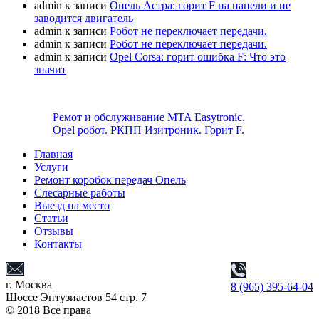
admin
к записи
Опель Астра: горит F на панели и не
заводится двигатель
admin
к записи
Робот не переключает передачи.
admin
к записи
Робот не переключает передачи.
admin
к записи
Opel Corsa: горит ошибка F: Что это
значит
Ремот и обслуживание MTA Easytronic.
Opel робот. РКПП Изитроник. Горит F.
Главная
Услуги
Ремонт коробок передач Опель
Слесарные работы
Выезд на место
Статьи
Отзывы
Контакты
г. Москва
8 (965) 395-64-04
Шоссе Энтузиастов 54 стр. 7
© 2018 Все права