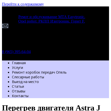
Перейти к содержимому
Ремот и обслуживание MTA Easytronic.
Opel робот. РКПП Изитроник. Горит F.
г. Москва
Шоссе Энтузиастов 54 стр. 7
Пн-Вс: с 9.30 до 20.00
Обратный звонок
8 (965) 395-64-04
Главная
Услуги
Ремонт коробок передач Опель
Слесарные работы
Выезд на место
Статьи
Отзывы
Контакты
Перегрев двигателя Astra J