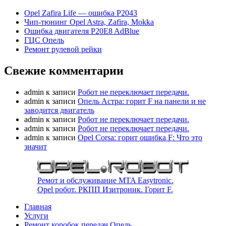
Opel Zafira Life — ошибка P2043
Чип-тюнинг Opel Astra, Zafira, Mokka
Ошибка двигателя P20E8 AdBlue
ГЦС Опель
Ремонт рулевой рейки
Свежие комментарии
admin
к записи
Робот не переключает передачи.
admin
к записи
Опель Астра: горит F на панели и не
заводится двигатель
admin
к записи
Робот не переключает передачи.
admin
к записи
Робот не переключает передачи.
admin
к записи
Opel Corsa: горит ошибка F: Что это
значит
Ремот и обслуживание MTA Easytronic.
Opel робот. РКПП Изитроник. Горит F.
Главная
Услуги
Ремонт коробок передач Опель