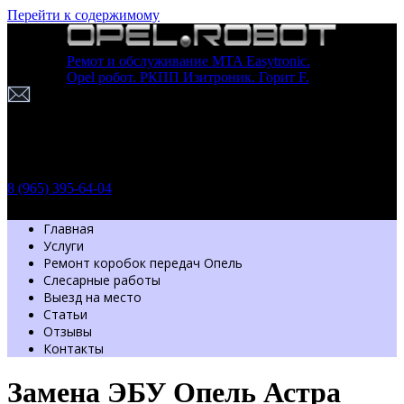
Перейти к содержимому
Ремот и обслуживание MTA Easytronic.
Opel робот. РКПП Изитроник. Горит F.
г. Москва
Шоссе Энтузиастов 54 стр. 7
Пн-Вс: с 9.30 до 20.00
Обратный звонок
8 (965) 395-64-04
Главная
Услуги
Ремонт коробок передач Опель
Слесарные работы
Выезд на место
Статьи
Отзывы
Контакты
Замена ЭБУ Опель Астра