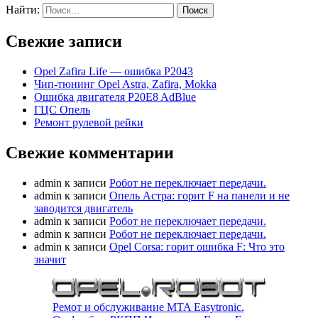
Найти:
Свежие записи
Opel Zafira Life — ошибка P2043
Чип-тюнинг Opel Astra, Zafira, Mokka
Ошибка двигателя P20E8 AdBlue
ГЦС Опель
Ремонт рулевой рейки
Свежие комментарии
admin
к записи
Робот не переключает передачи.
admin
к записи
Опель Астра: горит F на панели и не
заводится двигатель
admin
к записи
Робот не переключает передачи.
admin
к записи
Робот не переключает передачи.
admin
к записи
Opel Corsa: горит ошибка F: Что это
значит
Ремот и обслуживание MTA Easytronic.