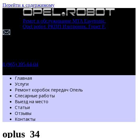
Перейти к содержимому
Ремот и обслуживание MTA Easytronic.
Opel робот. РКПП Изитроник. Горит F.
г. Москва
Шоссе Энтузиастов 54 стр. 7
Пн-Вс: с 9.30 до 20.00
Обратный звонок
8 (965) 395-64-04
Главная
Услуги
Ремонт коробок передач Опель
Слесарные работы
Выезд на место
Статьи
Отзывы
Контакты
oplus_34