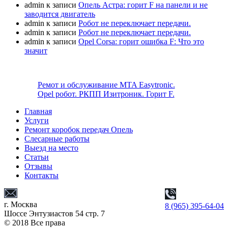
admin
к записи
Опель Астра: горит F на панели и не
заводится двигатель
admin
к записи
Робот не переключает передачи.
admin
к записи
Робот не переключает передачи.
admin
к записи
Opel Corsa: горит ошибка F: Что это
значит
Ремот и обслуживание MTA Easytronic.
Opel робот. РКПП Изитроник. Горит F.
Главная
Услуги
Ремонт коробок передач Опель
Слесарные работы
Выезд на место
Статьи
Отзывы
Контакты
г. Москва
8 (965) 395-64-04
Шоссе Энтузиастов 54 стр. 7
© 2018 Все права