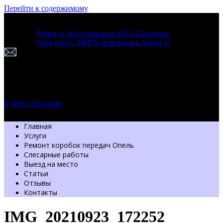
Перейти к содержимому
Ремот и обслуживание MTA Easytronic.
Opel робот. РКПП Изитроник. Горит F.
г. Москва
Шоссе Энтузиастов 54 стр. 7
Пн-Вс: с 9.30 до 20.00
Обратный звонок
8 (965) 395-64-04
Главная
Услуги
Ремонт коробок передач Опель
Слесарные работы
Выезд на место
Статьи
Отзывы
Контакты
IMG_20210923_172252