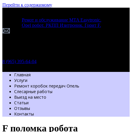
Перейти к содержимому
Ремот и обслуживание MTA Easytronic.
Opel робот. РКПП Изитроник. Горит F.
г. Москва
Шоссе Энтузиастов 54 стр. 7
Пн-Вс: с 9.30 до 20.00
Обратный звонок
8 (965) 395-64-04
Главная
Услуги
Ремонт коробок передач Опель
Слесарные работы
Выезд на место
Статьи
Отзывы
Контакты
F поломка робота